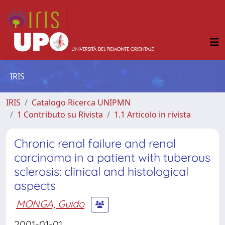
IRIS
IRIS
Catalogo Ricerca UNIPMN
1 Contributo su Rivista
1.1 Articolo in rivista
Chronic renal failure and renal
carcinoma in a patient with tuberous
sclerosis: clinical and histological
aspects
MONGA, Guido
2001-01-01