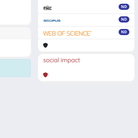
ND
ND
ND
social impact