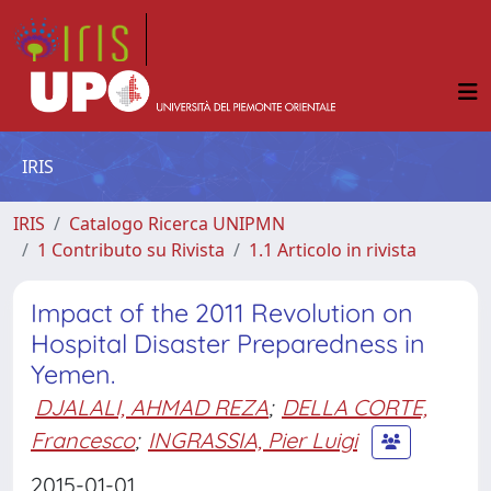
IRIS
IRIS
Catalogo Ricerca UNIPMN
1 Contributo su Rivista
1.1 Articolo in rivista
Impact of the 2011 Revolution on
Hospital Disaster Preparedness in
Yemen.
DJALALI, AHMAD REZA
;
DELLA CORTE,
Francesco
;
INGRASSIA, Pier Luigi
2015-01-01