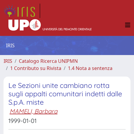
IRIS
IRIS
Catalogo Ricerca UNIPMN
1 Contributo su Rivista
1.4 Nota a sentenza
Le Sezioni unite cambiano rotta
sugli appalti comunitari indetti dalle
S.p.A. miste
MAMELI, Barbara
1999-01-01