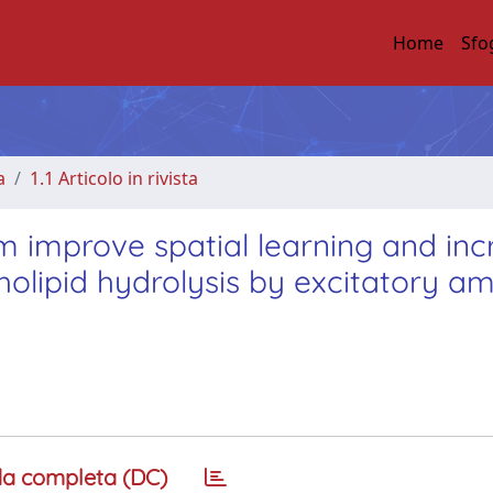
Home
Sfo
a
1.1 Articolo in rivista
m improve spatial learning and inc
pholipid hydrolysis by excitatory a
a completa (DC)