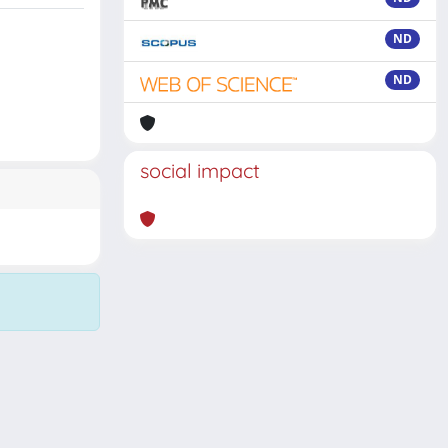
ND
ND
social impact