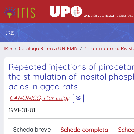
IRIS
IRIS
Catalogo Ricerca UNIPMN
1 Contributo su Rivist
Repeated injections of piraceta
the stimulation of inositol phos
acids in aged rats
CANONICO, Pier Luigi
;
1991-01-01
Scheda breve
Scheda completa
Sched