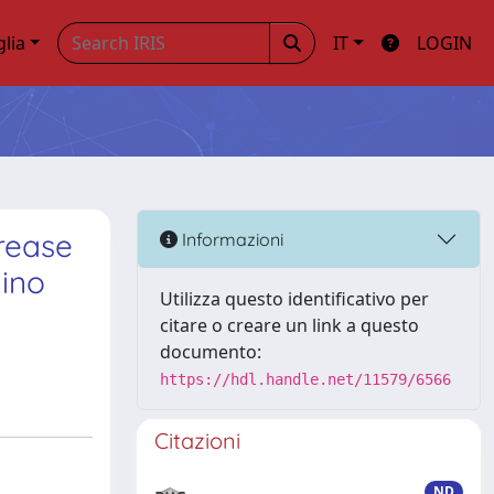
glia
IT
LOGIN
rease
Informazioni
mino
Utilizza questo identificativo per
citare o creare un link a questo
documento:
https://hdl.handle.net/11579/6566
Citazioni
ND