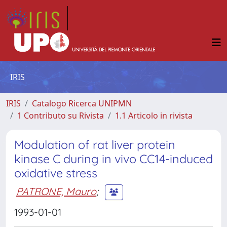
IRIS
IRIS
Catalogo Ricerca UNIPMN
1 Contributo su Rivista
1.1 Articolo in rivista
Modulation of rat liver protein
kinase C during in vivo CC14-induced
oxidative stress
PATRONE, Mauro
;
1993-01-01