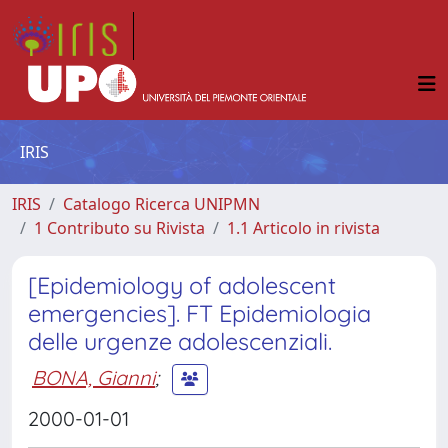
IRIS
IRIS
Catalogo Ricerca UNIPMN
1 Contributo su Rivista
1.1 Articolo in rivista
[Epidemiology of adolescent
emergencies]. FT Epidemiologia
delle urgenze adolescenziali.
BONA, Gianni
;
2000-01-01