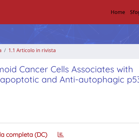
Home
Sfo
a
1.1 Articolo in rivista
moid Cancer Cells Associates with
apoptotic and Anti-autophagic p5
a completa (DC)