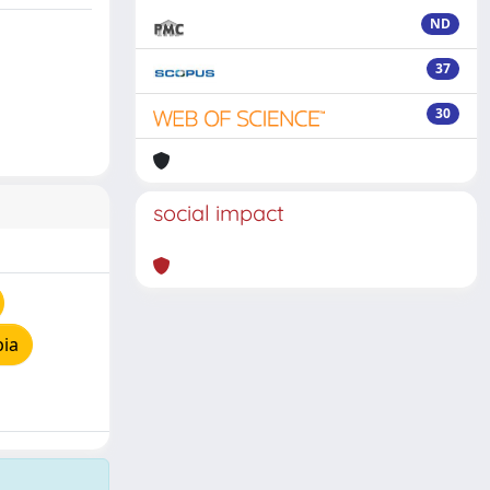
ND
37
30
social impact
pia