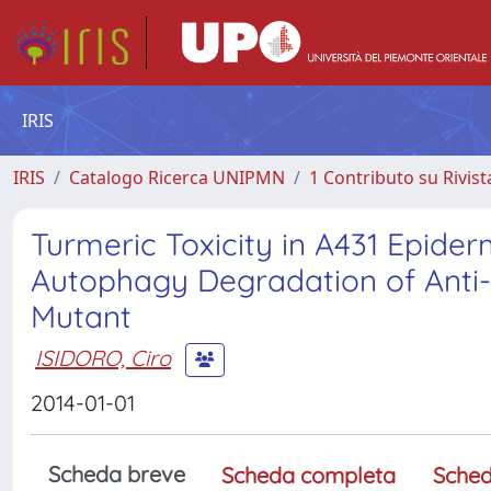
IRIS
IRIS
Catalogo Ricerca UNIPMN
1 Contributo su Rivist
Turmeric Toxicity in A431 Epider
Autophagy Degradation of Anti-
Mutant
ISIDORO, Ciro
2014-01-01
Scheda breve
Scheda completa
Sched