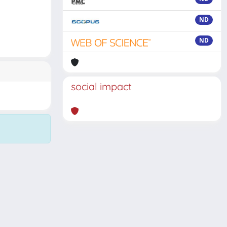
ND
ND
social impact