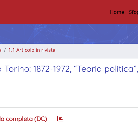
Home
Sfo
a
1.1 Articolo in rivista
a Torino: 1872-1972, “Teoria politica”,
a completa (DC)