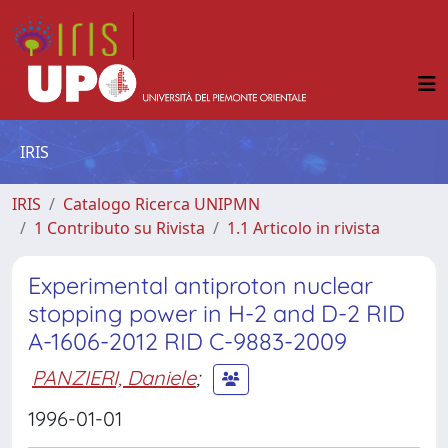
IRIS
IRIS
Catalogo Ricerca UNIPMN
1 Contributo su Rivista
1.1 Articolo in rivista
Experimental antiproton nuclear
stopping power in H-2 and D-2 RID
A-1606-2012 RID C-9883-2009
PANZIERI, Daniele
;
1996-01-01