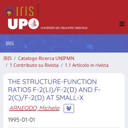
IRIS
IRIS
Catalogo Ricerca UNIPMN
1 Contributo su Rivista
1.1 Articolo in rivista
THE STRUCTURE-FUNCTION
RATIOS F-2(LI)/F-2(D) AND F-
2(C)/F-2(D) AT SMALL-X
ARNEODO, Michele
;
1995-01-01