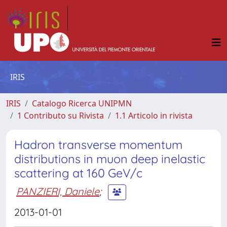
IRIS
IRIS
Catalogo Ricerca UNIPMN
1 Contributo su Rivista
1.1 Articolo in rivista
Hadron transverse momentum
distributions in muon deep inelastic
scattering at 160 GeV/c
PANZIERI, Daniele
;
2013-01-01