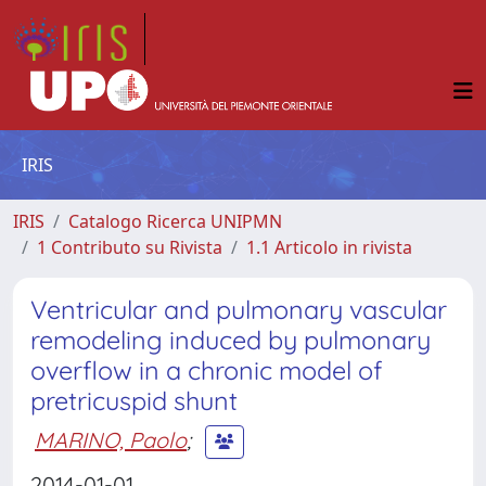
IRIS
IRIS
Catalogo Ricerca UNIPMN
1 Contributo su Rivista
1.1 Articolo in rivista
Ventricular and pulmonary vascular
remodeling induced by pulmonary
overflow in a chronic model of
pretricuspid shunt
MARINO, Paolo
;
2014-01-01