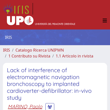
IRIS
IRIS
Catalogo Ricerca UNIPMN
1 Contributo su Rivista
1.1 Articolo in rivista
Lack of interference of
electromagnetic navigation
bronchoscopy to implanted
cardioverter-defibrillator: in-vivo
study
MARINO, Paolo