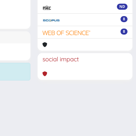
ND
8
8
social impact