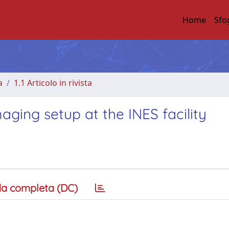
Home
Sfo
a
1.1 Articolo in rivista
aging setup at the INES facility
a completa (DC)