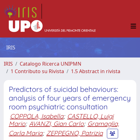
IRIS
IRIS
Catalogo Ricerca UNIPMN
1 Contributo su Rivista
1.5 Abstract in rivista
Predictors of suicidal behaviours:
analysis of four years of emergency
room psychiatric consultation
COPPOLA, Isabella
;
CASTELLO, Luigi
Mario
;
AVANZI, Gian Carlo
;
Gramaglia,
Carla Maria
;
ZEPPEGNO, Patrizia