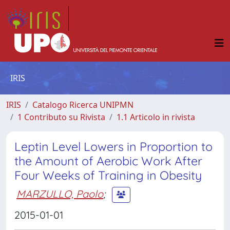
IRIS
IRIS
Catalogo Ricerca UNIPMN
1 Contributo su Rivista
1.1 Articolo in rivista
Leptin Level Lowers in Proportion to
the Amount of Aerobic Work After
Four Weeks of Training in Obesity
MARZULLO, Paolo
;
2015-01-01