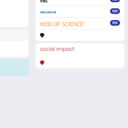
ND
ND
social impact