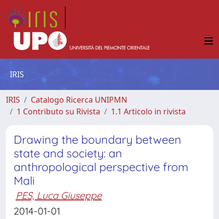
IRIS
IRIS
Catalogo Ricerca UNIPMN
1 Contributo su Rivista
1.1 Articolo in rivista
Drawing the boundary between
state and society: an
anthropological perspective from
Mali
PES, Luca Giuseppe
2014-01-01