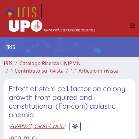
IRIS
IRIS
Catalogo Ricerca UNIPMN
1 Contributo su Rivista
1.1 Articolo in rivista
Effect of stem cell factor on colony
growth from aquired and
constitutional (Fanconi) aplastic
anemia
AVANZI, Gian Carlo
;
1992-01-01