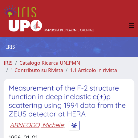
IRIS
IRIS
Catalogo Ricerca UNIPMN
1 Contributo su Rivista
1.1 Articolo in rivista
Measurement of the F-2 structure
function in deep inelastic e(+)p
scattering using 1994 data from the
ZEUS detector at HERA
ARNEODO, Michele
;
1996-01-01