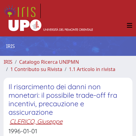
IRIS
IRIS
Catalogo Ricerca UNIPMN
1 Contributo su Rivista
1.1 Articolo in rivista
Il risarcimento dei danni non
monetari: il possibile trade-off fra
incentivi, precauzione e
assicurazione
CLERICO, Giuseppe
1996-01-01