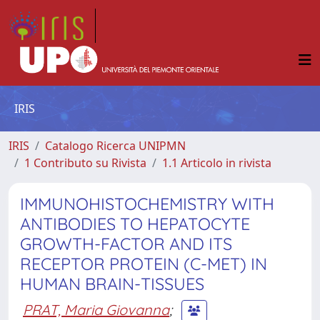
IRIS
IRIS
Catalogo Ricerca UNIPMN
1 Contributo su Rivista
1.1 Articolo in rivista
IMMUNOHISTOCHEMISTRY WITH
ANTIBODIES TO HEPATOCYTE
GROWTH-FACTOR AND ITS
RECEPTOR PROTEIN (C-MET) IN
HUMAN BRAIN-TISSUES
PRAT, Maria Giovanna
;