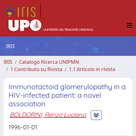
IRIS
IRIS
Catalogo Ricerca UNIPMN
1 Contributo su Rivista
1.1 Articolo in rivista
Immunotactoid glomerulopathy in a
HIV-infected patient: a novel
association
BOLDORINI, Renzo Luciano
;
1996-01-01