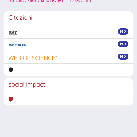
https://hdl.handle.net/11579/5283
Citazioni
ND
ND
ND
social impact