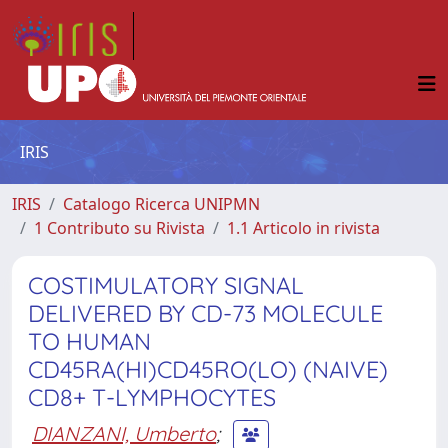
IRIS
IRIS
Catalogo Ricerca UNIPMN
1 Contributo su Rivista
1.1 Articolo in rivista
COSTIMULATORY SIGNAL
DELIVERED BY CD-73 MOLECULE
TO HUMAN
CD45RA(HI)CD45RO(LO) (NAIVE)
CD8+ T-LYMPHOCYTES
DIANZANI, Umberto
;