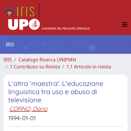
IRIS
IRIS
Catalogo Ricerca UNIPMN
1 Contributo su Rivista
1.1 Articolo in rivista
L'altra 'maestra'. L'educazione
linguistica tra uso e abuso di
televisione
CORNO, Dario
1994-01-01