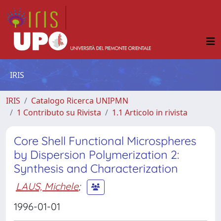
IRIS
IRIS
Catalogo Ricerca UNIPMN
1 Contributo su Rivista
1.1 Articolo in rivista
Core Shell Functional Microspheres
by Dispersion Polymerization 2:
Synthesis and Characterization
LAUS, Michele
;
1996-01-01