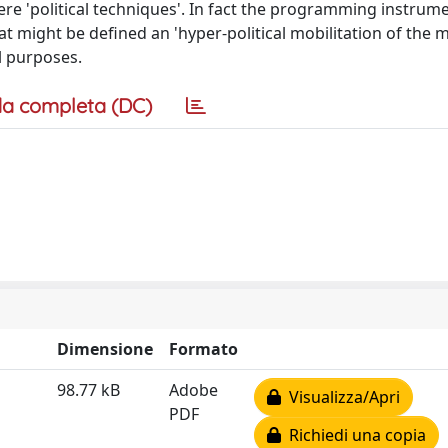
ere 'political techniques'. In fact the programming instrum
t might be defined an 'hyper-political mobilitation of the me
al purposes.
a completa (DC)
Dimensione
Formato
98.77 kB
Adobe
Visualizza/Apri
PDF
Richiedi una copia