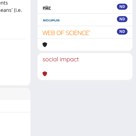
ents
ND
ans' (i.e.
ND
ND
social impact