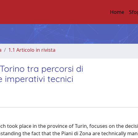
Home
Sfo
a
1.1 Articolo in rivista
 Torino tra percorsi di
 e imperativi tecnici
h took place in the province of Turin, focuses on the decis
hstanding the fact that the Piani di Zona are technically man