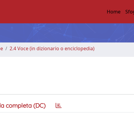
Home
Sfo
me
2.4 Voce (in dizionario o enciclopedia)
a completa (DC)