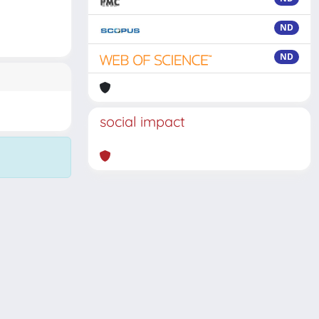
ND
ND
social impact