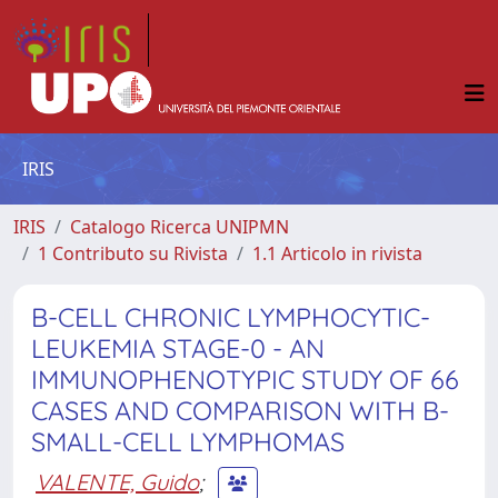
IRIS
IRIS
Catalogo Ricerca UNIPMN
1 Contributo su Rivista
1.1 Articolo in rivista
B-CELL CHRONIC LYMPHOCYTIC-
LEUKEMIA STAGE-0 - AN
IMMUNOPHENOTYPIC STUDY OF 66
CASES AND COMPARISON WITH B-
SMALL-CELL LYMPHOMAS
VALENTE, Guido
;