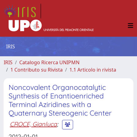
IRIS
IRIS
Catalogo Ricerca UNIPMN
1 Contributo su Rivista
1.1 Articolo in rivista
Noncovalent Organocatalytic
Synthesis of Enantioenriched
Terminal Aziridines with a
Quaternary Stereogenic Center
CROCE, Gianluca
;
2012-01-01