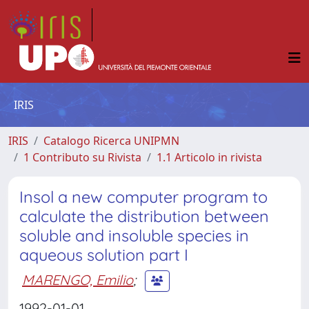
IRIS
IRIS
Catalogo Ricerca UNIPMN
1 Contributo su Rivista
1.1 Articolo in rivista
Insol a new computer program to
calculate the distribution between
soluble and insoluble species in
aqueous solution part I
MARENGO, Emilio
;
1992-01-01