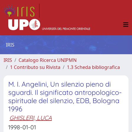
IRIS
IRIS
Catalogo Ricerca UNIPMN
1 Contributo su Rivista
1.3 Scheda bibliografica
M. I. Angelini, Un silenzio pieno di
sguardi. Il significato antropologico-
spirituale del silenzio, EDB, Bologna
1996
GHISLERI, LUCA
1998-01-01