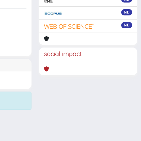
ND
ND
social impact