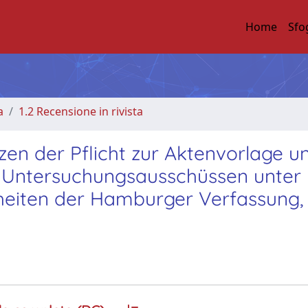
Home
Sfo
a
1.2 Recensione in rivista
zen der Pflicht zur Aktenvorlage u
 Untersuchungsausschüssen unter
eiten der Hamburger Verfassung, 