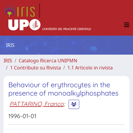
IRIS
IRIS
Catalogo Ricerca UNIPMN
1 Contributo su Rivista
1.1 Articolo in rivista
Behaviour of erythrocytes in the
presence of monoalkylphosphates
PATTARINO, Franco
;
1996-01-01