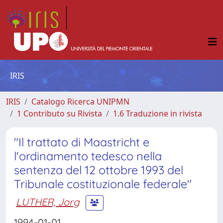
IRIS
IRIS
Catalogo Ricerca UNIPMN
1 Contributo su Rivista
1.6 Traduzione in rivista
"Il trattato di Maastricht e
l'ordinamento tedesco nella
sentenza del 12 ottobre 1993 del
Tribunale costituzionale federale"
LUTHER, Jorg
1994-01-01