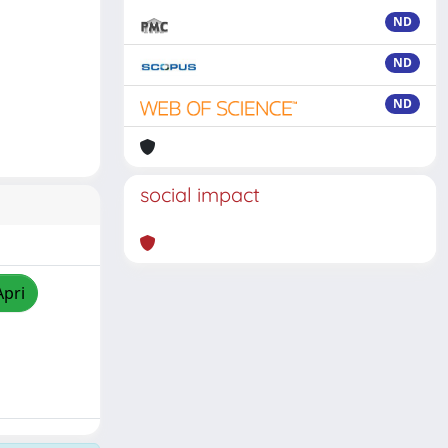
ND
ND
ND
social impact
Apri