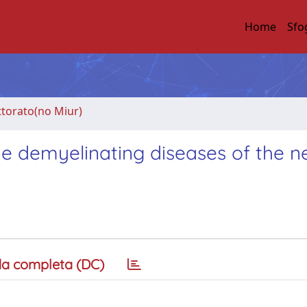
Home
Sfo
ttorato(no Miur)
e demyelinating diseases of the n
a completa (DC)