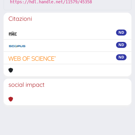
https://hdl.handle.net/11579/45358
Citazioni
ND
ND
ND
social impact