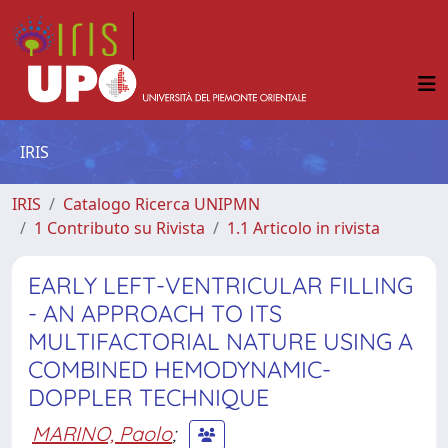
IRIS
IRIS
Catalogo Ricerca UNIPMN
1 Contributo su Rivista
1.1 Articolo in rivista
EARLY LEFT-VENTRICULAR FILLING
- AN APPROACH TO ITS
MULTIFACTORIAL NATURE USING A
COMBINED HEMODYNAMIC-
DOPPLER TECHNIQUE
MARINO, Paolo
;