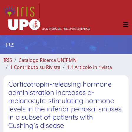
IRIS
IRIS
Catalogo Ricerca UNIPMN
1 Contributo su Rivista
1.1 Articolo in rivista
Corticotropin-releasing hormone
administration increases a-
melanocyte-stimulating hormone
levels in the inferior petrosal sinuses
in a subset of patients with
Cushing's disease