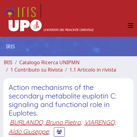
IRIS
IRIS
Catalogo Ricerca UNIPMN
1 Contributo su Rivista
1.1 Articolo in rivista
Action mechanisms of the
secondary metabolite euplotin C:
signaling and functional role in
Euplotes.
BURLANDO, Bruno Pietro
;
VIARENGO,
Aldo Giuseppe
;