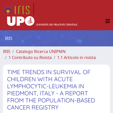
IRIS
IRIS
Catalogo Ricerca UNIPMN
1 Contributo su Rivista
1.1 Articolo in rivista
TIME TRENDS IN SURVIVAL OF
CHILDREN WITH ACUTE
LYMPHOCYTIC-LEUKEMIA IN
PIEDMONT, ITALY - A REPORT
FROM THE POPULATION-BASED
CANCER REGISTRY