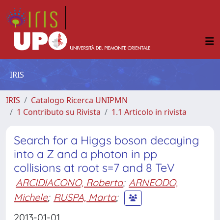
IRIS
IRIS
Catalogo Ricerca UNIPMN
1 Contributo su Rivista
1.1 Articolo in rivista
Search for a Higgs boson decaying
into a Z and a photon in pp
collisions at root s=7 and 8 TeV
ARCIDIACONO, Roberta
;
ARNEODO,
Michele
;
RUSPA, Marta
;
2013-01-01