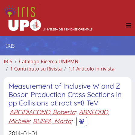
IRIS
IRIS
Catalogo Ricerca UNIPMN
1 Contributo su Rivista
1.1 Articolo in rivista
Measurement of Inclusive W and Z
Boson Production Cross Sections in
pp Collisions at root s=8 TeV
ARCIDIACONO, Roberta
;
ARNEODO,
Michele
;
RUSPA, Marta
;
2014-01-01