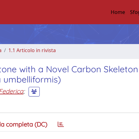
Home
Sfo
a
1.1 Articolo in rivista
tone with a Novel Carbon Skeleton
umbelliformis)
Federica
;
a completa (DC)