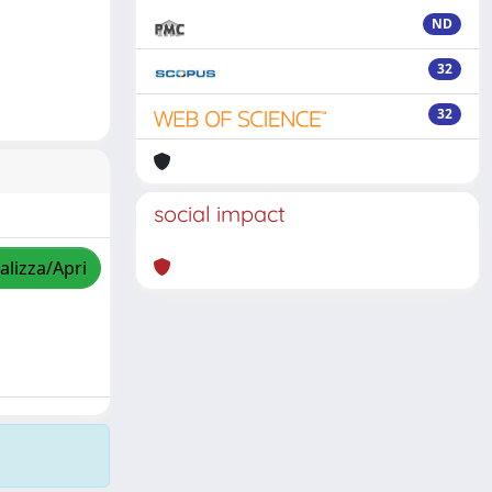
ND
32
32
social impact
alizza/Apri