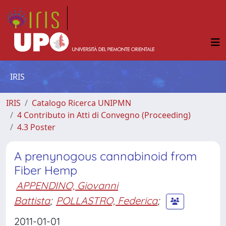
IRIS
IRIS
Catalogo Ricerca UNIPMN
4 Contributo in Atti di Convegno (Proceeding)
4.3 Poster
A prenynogous cannabinoid from
Fiber Hemp
APPENDINO, Giovanni
Battista
;
POLLASTRO, Federica
;
2011-01-01