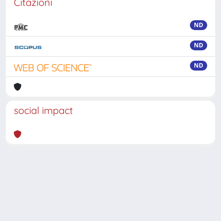
Citazioni
ND
ND
ND
social impact
Powered by
IRIS
-
about IRIS
-