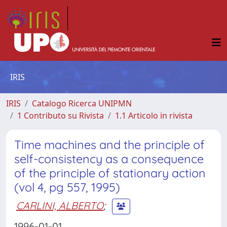
IRIS
IRIS
Catalogo Ricerca UNIPMN
1 Contributo su Rivista
1.1 Articolo in rivista
Time machines and the principle of
self-consistency as a consequence
of the principle of stationary action
(vol 4, pg 557, 1995)
CARLINI, ALBERTO
;
1996-01-01