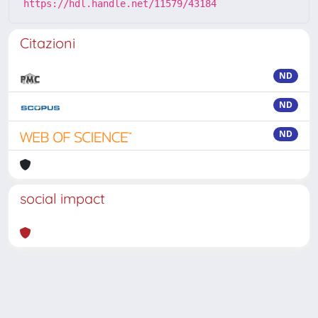
https://hdl.handle.net/11579/43184
Citazioni
ND
ND
ND
social impact