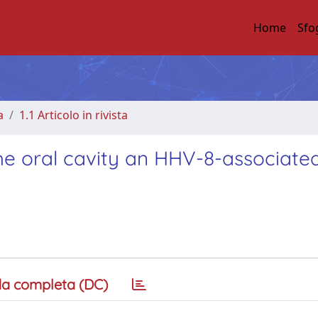
Home
Sfo
a
1.1 Articolo in rivista
he oral cavity an HHV-8-associate
a completa (DC)