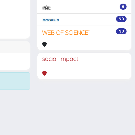
6
ND
ND
social impact