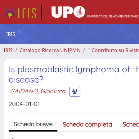
IRIS
IRIS
Catalogo Ricerca UNIPMN
1 Contributo su Rivist
Is plasmablastic lymphoma of t
disease?
GAIDANO, Gianluca
2004-01-01
Scheda breve
Scheda completa
Sched