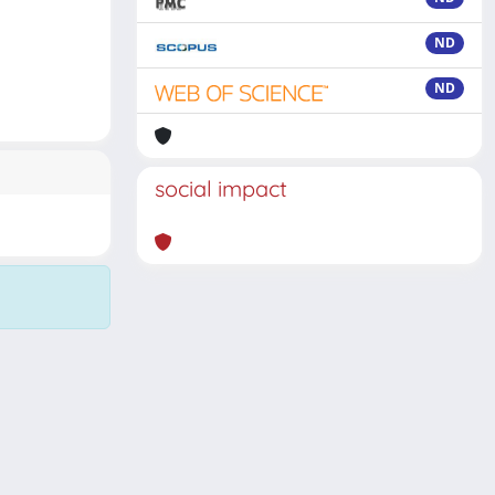
ND
ND
social impact