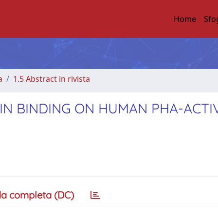
Home
Sfo
a
1.5 Abstract in rivista
LIN BINDING ON HUMAN PHA-ACTI
a completa (DC)